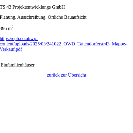
TS 43 Projektentwicklungs GmbH
Planung, Ausschreibung, Örtliche Bauaufsicht
2
396 m
https://epb.co.at/wp-
content/uploads/2025/03/241022_OWD_Tattendorferstr43_Mappe-
Verkauf.pdf
 Einfamilienhäuser
zurück zur Übersicht