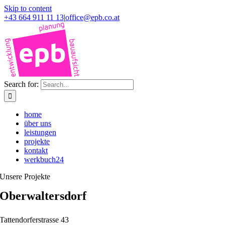
Skip to content
+43 664 911 11 13
|
office@epb.co.at
Search for:
home
über uns
leistungen
projekte
kontakt
werkbuch24
Unsere Projekte
Oberwaltersdorf
Tattendorferstrasse 43