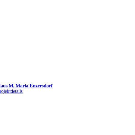
aus M, Maria Enzersdorf
rojektdetails