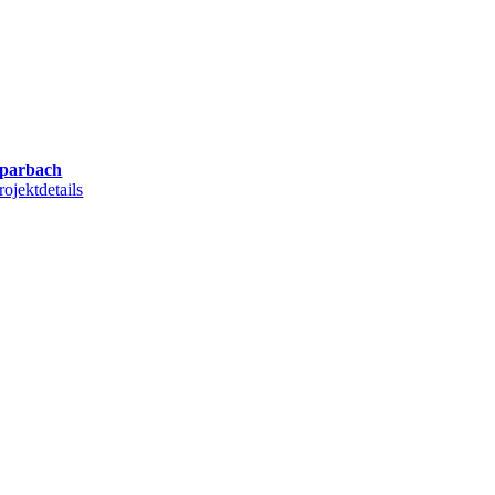
parbach
rojektdetails